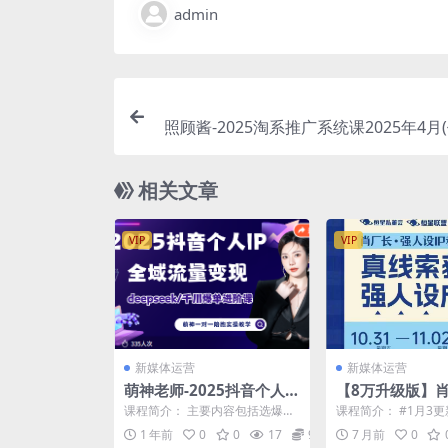
admin
照顾酱-2025淘系推广系统课2025年4月(
相关文章
VIP
VIP
新媒体运营
新媒体运营
萌神老师-2025抖音个人I
【8万升级版】肖
P全域流量变现进阶课
人设IP课程完整
课程简介： 主要内容包括选爆
课程简介： #1月3更
OP合集+26年最
品、抖音付费投流、千川投流实
完整版SOP课件+三
1 年前
0
0
17
99
7 月前
0
操及优化等核心内容，还会...
录音+字幕+抢...
课