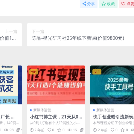
分享
收藏
点赞
上一篇
下一篇
价值199
陈晶-星光研习社25年线下新课(价值9800元)
9元)
VIP
VIP
新媒体运营
新媒体运营
厂长 强
小红书博主课，21天从0
快手创业粉引流新玩
版线下课S
到1打造1个能赚钱的红薯
工具号操作全解析，
新，149页
从0到1打造有个人IP属性的小红
本节课程介绍了创业粉引
强人设IP
号，适用于新手小白
创业粉变现多元玩法
天15节全程
书账号，助燃你的内容变现力。
工具号的玩法，日引200
0
98
99
2 年前
0
0
16
99
2 年前
0
0
课程内容： 1 第...
先是阐述项目优势，如...
引200+