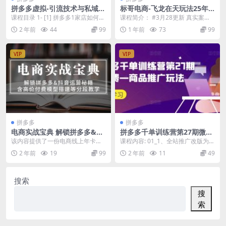
拼多多虚拟-引流技术与私域变
标哥电商-飞龙在天玩法25年3
现_拼多多教程：开一家月入2
月最新
课程目录 1- [1] 拼多多1家店如何实
课程简介： #3月28更新 真实案
w店铺
现月入2W 1.mp4 2- [2]开...
例，直播全流程链接的黄金sku布局
2 年前
44
99
1 年前
73
99
原价操作六个...
VIP
VIP
拼多多
拼多多
电商实战宝典 解锁拼多多&抖
拼多多千单训练营第27期微付
音运营秘籍 含高价付费模型搭
费—商品推广玩法
该内容提供了一份电商线上年卡服
课程内容: 01_1、全站推广改版为商
建等分段教学
务，包括2大平台（可能是指拼多多
品推广后新品入池方法 02_2、商品
2 年前
19
99
2 年前
11
49
和抖音）的9个版块...
推广一...
搜索
搜
索