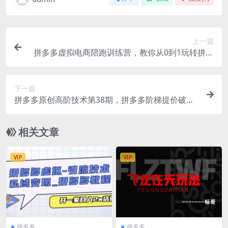
上一篇
拼多多虚拟电商陪跑训练营，教你从0到1玩转拼多
多虚拟电商，简单易上手
下一篇
拼多多原创高阶技术第38期，拼多多阶梯提价破量
法
相关文章
VIP
VIP
拼多多
拼多多