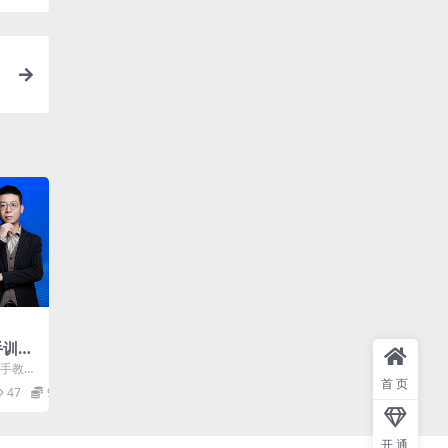
手训练
5年(价
盘手教你
首页
 课程目
47
99
开通