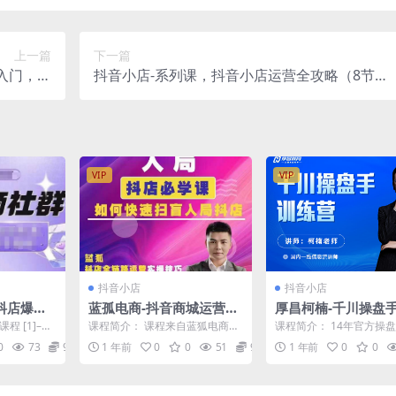
上一篇
下一篇
速入门，选
抖音小店-系列课，抖音小店运营全攻略（8节
1节课）
课）
VIP
VIP
抖音小店
抖音小店
抖店爆单
蓝孤电商-抖音商城运营课
厚昌柯楠-千川操盘
1天打爆
程2025年94节完整版(价
营完整版112节202
程 [1]–抖
课程简介： 课程来自蓝狐电商的
课程简介： 14年官方操
值980元)
值1288元)
[2]–雨季老
抖音商城运营课程，猜你喜欢入
学千川 #2月18同步更新
0
73
99
1 年前
0
0
51
99
1 年前
0
0
池，商城搜索商城推荐人...
录: ├──{...