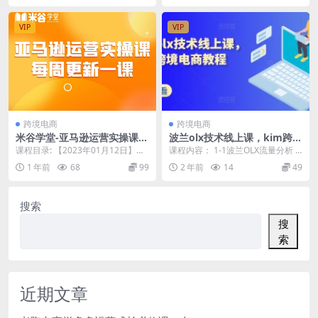
VIP
VIP
跨境电商
跨境电商
米谷学堂-亚马逊运营实操课2
波兰olx技术线上课，kim跨境
025年4月(价值2980元)
电商教程
课程目录: 【2023年01月12日】第
课程内容： 1-1波兰OLX流量分析 2
1课-亚马逊2023年运营策略注意点
-2波兰olx注册(上) 3-3波兰ol...
1 年前
68
99
2 年前
14
49
解析...
搜索
搜
索
近期文章