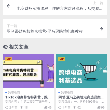
上一篇
电商财务实操课程：详解京东对账流程，从交易流
程到利润核算全面覆盖
下一篇
亚马逊财务核算实操营-亚马逊跨境电商教程
相关文章
VIP
VIP
跨境电商
跨境电商
TikTok电商带货特训营，跟随
阿甘·亚马逊跨境电商选品案例
时代潮流，跨境掘金（8节
(更新2月)
课程内容： 1-第二节课TT账号基础
课程目录： 一、售价1999美金，1
课）
运营 2-第三节TK素材收集及剪辑 3-
000W双电机，有越野能力的电动滑
2 年前
18
49
1 年前
62
99
第四...
板车E-S...