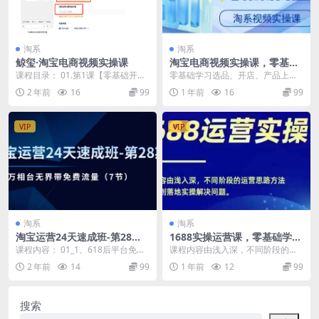
淘系
淘系
鲸玺·淘宝电商视频实操课
淘宝电商视频实操课，零基础
开店，引爆流量
课程目录： 01.第1课【零基础开店
零基础学习选品、开店、产品上
一】货品型店铺.mp4 02.第2课【零
架、价格设置、优惠方式选择等如
2 年前
16
99
1 年前
16
99
基础...
何操作，单品起爆0-1...
VIP
VIP
淘系
淘系
淘宝运营24天速成班-第28
1688实操运营课，零基础学会
期：最新万相台无界带免费流
1688实操运营，电商年入百万
课程内容： 01_1、618后平台免费
课程内容由浅入深，不同阶段的运
量(7节
不是梦
流量的机制和起新款的运营不同点.
营思路方法真正做到落地实操解决
2 年前
14
99
1 年前
12
99
mp4 0...
问题。 课程内容： ...
搜索