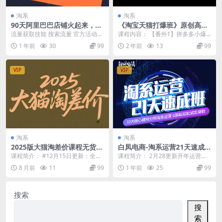
淘系
淘系
90天阿里巴巴店铺火起来，16
《淘宝天猫打爆班》原创高阶
88高级运营课程，学习1688运
技术第63期，趋势词矩阵技术
流量获取技能 搜索流量 官方活动流
课程内容： 【番外1】拼多多小爆
营核心技能
和玩法
量火拼 找工厂 自营销分销市场 数
款矩阵.mp4 【番外2】抖店商品卡
1 年前
30
99
2 年前
13
99
字营销行业活...
截流.mp4...
VIP
VIP
淘系
淘系
2025版大猫淘差价课程无货源
白凤电商-淘系运营21天速成
电商2025年12月15日(价值39
班2025年2月更新(价值4999
课程简介： #12月15日更新：全站
课程简介： 2月28更新开年运营重
80元)
元)
高投产玩法，适合测款和单品放大
点和最新玩法 0基础轻松搞定淘系
8 月前
11
99
1 年前
25
99
淘宝开店注册...
运营，不做假把...
搜索
搜
索