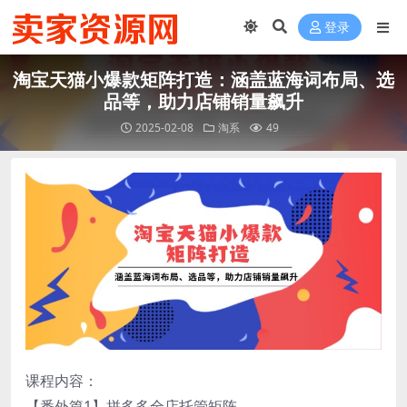
登录
淘宝天猫小爆款矩阵打造：涵盖蓝海词布局、选
品等，助力店铺销量飙升
2025-02-08
淘系
49
课程内容：
【番外篇1】拼多多全店托管矩阵