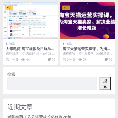
VIP
VIP
淘系
淘系
力辛电商·淘宝虚拟类目玩法实
淘宝天猫运营实操课，为淘宝
操
天猫卖家，解决业绩增长难题
课程目录： 01.项目介绍.mp4 02.章
课程内容： 01_免费学《业绩增长
节分析.mp4 03.开店基础问题....
入门课》 02 以下课程为正式课程 0
1 年前
44
99
2 年前
25
99
3 【学...
搜索
搜
索
近期文章
老陶电商拼多多运营成长必修课26年