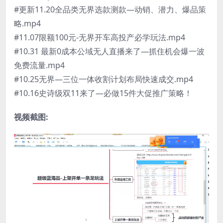
#更新11.20全品类无界选款测款—动销、潜力、爆品策
略.mp4
#11.07限额100元-无界开车高投产必学玩法.mp4
#10.31 最新0成本公域无人直播来了—抓住机会爆一波
免费流量.mp4
#10.25无界—三位一体收割计划布局快速成交.mp4
#10.16史诗级双11来了—必做15件大促推广策略！
视频截图: