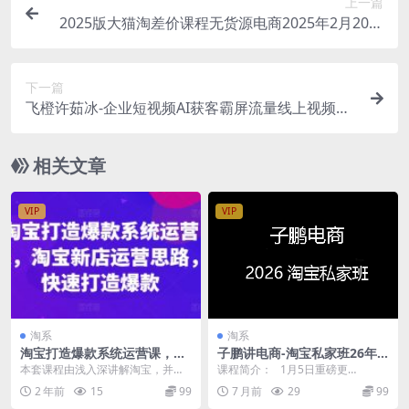
上一篇
2025版大猫淘差价课程无货源电商2025年2月20日
(价值3980元)
下一篇
飞橙许茹冰-企业短视频AI获客霸屏流量线上视频课
（2025年）
相关文章
VIP
VIP
淘系
淘系
淘宝打造爆款系统运营课，淘
子鹏讲电商-淘宝私家班26年1
宝新店运营思路，快速打造爆
月(价值4980元)
本套课程由浅入深讲解淘宝，并且
课程简介： 1月5日重磅更
款
一边讲解一边演示操作，课程通俗
新！！！新品到爆SOP标准计划 25
2 年前
15
99
7 月前
29
99
易懂。让你能够以最快...
年最...