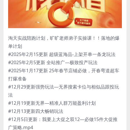
淘天实战陪跑计划，旷旷老师弟子实操课！！落地的爆
单计划
#2025年2月15更新 超级蓝海品-上架开单一条龙玩法
#2025年2月5更新 全站推广—极致投产玩法
#2025年1月17更新 25年春节店铺必做，开春弯道超车
打爆准备
#12月29更新强势玩法—无界搜索卡位与相似品跟投玩
法
#12月19更新无界—精准人群万能盈利计划
#12月13更新四大畅销玩法
#12月5日更新：我要上大促之双12—必做15件大促推
广策略.mp4