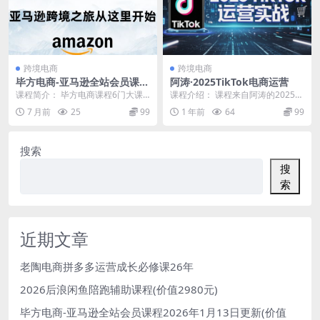
跨境电商
跨境电商
毕方电商-亚马逊全站会员课程
阿涛·2025TikTok电商运营
2026年1月13日更新(价值980
课程简介： 毕方电商课程6门大课
课程介绍： 课程来自阿涛的2025Ti
0元)
合集，1月13日同步2026系列课程
kTok电商运营。主要内容包括：20
7 月前
25
99
1 年前
64
99
不断更新！合...
24-...
搜索
搜
索
近期文章
老陶电商拼多多运营成长必修课26年
2026后浪闲鱼陪跑辅助课程(价值2980元)
毕方电商-亚马逊全站会员课程2026年1月13日更新(价值