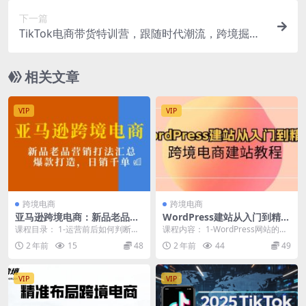
下一篇
TikTok电商带货特训营，跟随时代潮流，跨境掘金
（8节课）
相关文章
VIP
VIP
跨境电商
跨境电商
亚马逊跨境电商：新品老品营
WordPress建站从入门到精
销打法汇总，爆款打造，日销
通，跨境电商建站教程
课程目录： 1-运营前后如何判断产
课程内容： 1-WordPress网站的优
千单
品是否潜力爆款？ 2-不同类目推爆
势 2-如何用Builtwith识别网...
2 年前
15
48
2 年前
44
49
款-上评节奏...
VIP
VIP